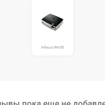
Infocus INV30
зывы пока еще не добавл