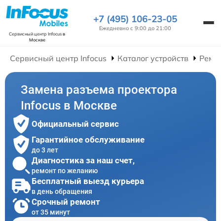
+7 (495) 106-23-05
Ежедневно с 9:00 до 21:00
Сервисный центр Infocus
в
Москве
Сервисный центр Infocus
Каталог устройств
Ремо
Замена разъема проектора
Infocus в Москве
Официальный сервис
Гарантийное обслуживание
до 3 лет
Диагностика за наш счет,
ремонт по желанию
Бесплатный выезд курьера
в день обращения
Срочный ремонт
от 35 минут