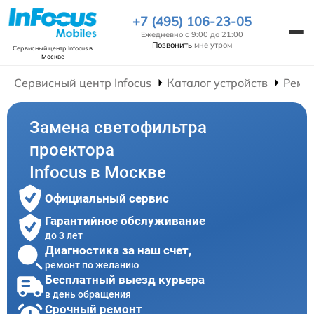
+7 (495) 106-23-05
Ежедневно с 9:00 до 21:00
Позвонить
мне утром
Сервисный центр Infocus
в
Москве
Сервисный центр Infocus
Каталог устройств
Ремо
Замена светофильтра
проектора
Infocus в Москве
Официальный сервис
Гарантийное обслуживание
до 3 лет
Диагностика за наш счет,
ремонт по желанию
Бесплатный выезд курьера
в день обращения
Срочный ремонт